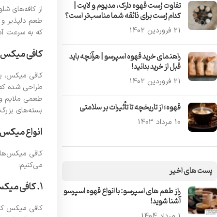
تفاوت رُست قهوه دارک، مدیوم و لایت |
از کافه‌های ش
کدام رُست برای ذائقه شما مناسب‌تر است؟
طعم دلپذیر و ت
21 فروردین 1402
که به سرعت آما
کافی میکس
راهنمای خرید قهوه اسپرسو | هرآنچه باید
قبل از خرید بدانید!
کافی میکس، یک
21 فروردین 1402
طراحی شده که 
طعمی ملایم و م
قهوه؛ از تاریخچه تا تأثیرات بر سلامتی
بسته‌های بزرگ
10 مرداد 1403
انواع میکس 
کافی میکس‌ها د
می‌کنیم:
پست های اخیر
۱. کافی میکس کلاسیک (3 در 1)
راز طعم‌ های اسپرسو: با انواع قهوه اسپرسو
آشنا شوید!
کافی میکس کلا
1 مرداد 1404