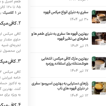
طعم اصیل و سا
85 تا 120 کالری انرژی است و به سرعت با افزودن آب داغ آماده می‌شود. اگر به دنبال یک قهوه ساده و خوش‌طعم هستید، حتما به سراغ خرید
سفری به دنیای انواع میکس قهوه
در 1 کلاسیک
بر
30 تیر 1404
۲. کافی میکس اینتنسو (3 در 1)
بهترین قهوه ها: سفری به دنیای طعم ‌ها و
کافی میکس این
عطرهای بی ‌نظیر قهوه
حاوی مقدار بی
تجربه‌ای شبیه 
19 تیر 1404
این محصول نیز 
بهترین مارک کافی میکس: انتخابی
۳. کافی میکس بدون شکر (2 در 1)
هوشمندانه برای استفاده روزمره
17 تیر 1404
خامه غیرلبنی ت
رازهای دستیابی به بهترین اسپرسو: سفری
به لاکتوز حسا
در دنیای قهوه‌ های ناب
کنند، بهترین گ
به ویژه برای 
12 تیر 1404
۴. کافی میکس با طعم‌ های خاص