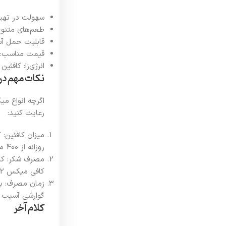
سهولت در تهیه:
طعم‌های متنوع
قابلیت حمل آس
قیمت مناسب: در
انرژی‌زا: کافئ
نکات مهم د
اگرچه انواع می
رعایت کنید:
روزانه از 400 میلی‌گرم (حدود 4 فنجان) تجاوز نکند تا از عوارضی مانند تپش قلب یا اضطراب جلوگیری شود.
کافی میکس 2 در 1 گزینه بهتری است.
گوارشی آسیب ب
کلام آخر