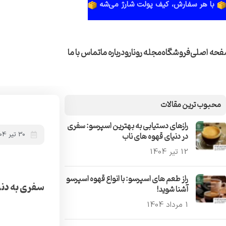
با هر سفارش، کیف پولت شارژ می‌شه
حه اصلی
فروشگاه
مجله رونارو
درباره ما
تماس با ما
خانه
آشنایی با قهوه
سفری به دنیای انواع میکس قهوه
محبوب ترین مقالات
رازهای دستیابی به بهترین اسپرسو: سفری
در دنیای قهوه‌ های ناب
30 تیر 1404
12 تیر 1404
راز طعم‌ های اسپرسو: با انواع قهوه اسپرسو
سفری به دنی
آشنا شوید!
1 مرداد 1404