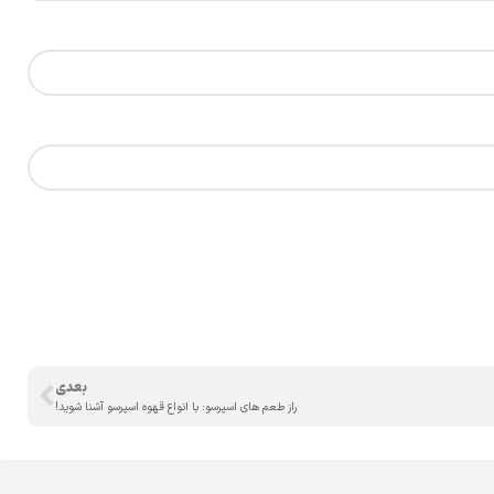
بعدی
راز طعم‌ های اسپرسو: با انواع قهوه اسپرسو آشنا شوید!