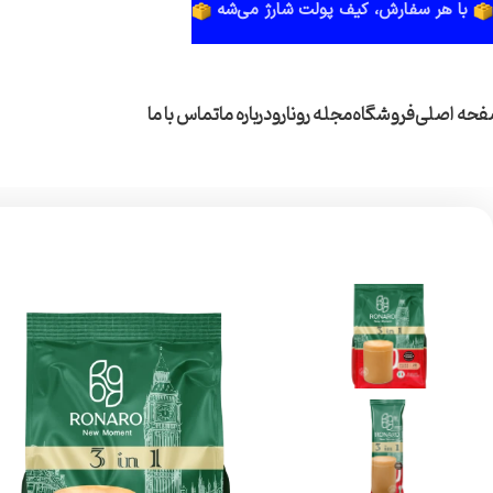
با هر سفارش، کیف پولت شارژ می‌شه
حه اصلی
فروشگاه
مجله رونارو
درباره ما
تماس با ما
خانه
قهوه فوری
کافی میکس 1×3 کلاسیک