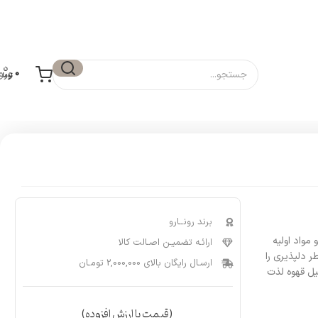
0
ورو
برند رونــارو
قهوه و مواد اولیه
ارائـه تضمیـن اصـالت کالا
 دلپذیری را
ارسـال رایگان بالای 2,000,000 تومـان
یل قهوه لذت
(قیمت با ارزش افزوده)