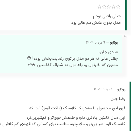
کلام آخر
خیلی راضی بودم
قهوه فوری۳*۱ برای مصرف روزانه، گزینه مناسبی است. چنانچه
مدل بدون قندش هم عالی بود
پودر قهوه، شکر و شیر را با یکدیگر ترکیب و آماده ارسال به مشتریان ع
نقطه درخشانی که سبب تمایز این فروشگاه‌ تخصصی قهوه با سایر مجمو
–
رونارو
9 مرداد 1404
آن برای تهیه پودر قهوه مرغوب و درجه یک استفاده می‌کند.
شادی جان،
چقدر عالی که هر دو مدل براتون رضایت‌بخش بوده! 😊
شما می‌توانید قهوه فوری ۳*۱ رونارو را در بسته‌بندی‌های سلفون ۲۰تایی و یا جعبه ۱۵تایی تهیه کنید.
ممنون که نظرتون رو باهامون به اشتراک گذاشتین ☕️🌱
–
رونارو
1 مرداد 1404
رضا جان،
فرق این محصول با سه‌در‌یک کلاسیک (پاکت قرمز) اینه که:
این مدل کافئین بالاتری داره و طعمش قوی‌تر و کم‌شیرین‌تره.
کلاسیک قرمز شیرین‌تر و ملایم‌تره، مناسب برای کسایی که قهوه‌ی کم کافئین 