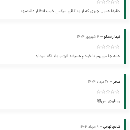
دقیقا همون چیزی که از یه کافی میکس خوب انتظار داشتمهه
–
نیما راستگو
4 شهریور 1404
همه جا می‌برم با خودم همیشه انرژمو بالا نگه میداره
–
سحر
17 مرداد 1404
روناروی من🥰
کالری نسکافه ۳*۱ چقدر است؟
گرم چربی خامه پودری، معادل۲۷-۱۸کیلو کالری از چربی، حدود ۲-۱ گرم پروتئین و ۵-۳گرم کربوهیدرات وجود دارد.
–
شادی تهامی
9 مرداد 1404