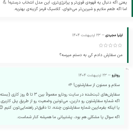
یعنی اگه دنبال یه قهوه‌ی قوی‌تر و پرانرژی‌تری، این مدل انتخاب درستیه! 💪
اما اگه طعم ملایم و شیرین‌تر می‌خوای، کلاسیک قرمز گزینه‌ی بهتریه.
–
ایلیا مجیدی
23 اردیبهشت 1404
من سفارش دادم کی به دستم میرسه؟
–
رونارو
23 اردیبهشت 1404
سلام و ممنون از سفارشتون! 🌱
سفارش‌های ثبت‌شده در سایت رونارو معمولاً بین 3 تا 5 روز کاری (بسته به شهر مقصد) با پست ارسال می‌شن.
اگه شماره سفارشتون رو دارین، می‌تونین وضعیت رو از طریق پنل کاربری 
یا اینکه بفرمایین شماره سفارشتون چنده، تا دقیق‌تر راهنمایی‌تون کنیم 😊
اگه سوال یا مشکلی هم بود، پشتیبانی ما همیشه کنار شماست.